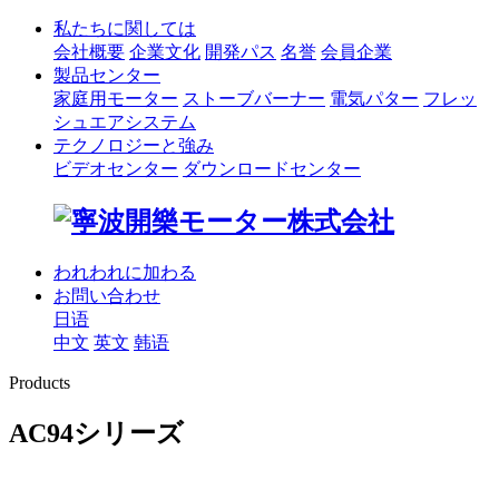
私たちに関しては
会社概要
企業文化
開発パス
名誉
会員企業
製品センター
家庭用モーター
ストーブバーナー
電気パター
フレッ
シュエアシステム
テクノロジーと強み
ビデオセンター
ダウンロードセンター
われわれに加わる
お問い合わせ
日语
中文
英文
韩语
Products
AC94シリーズ