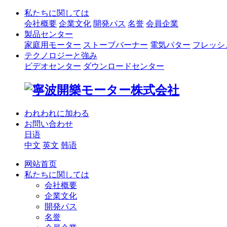
私たちに関しては
会社概要
企業文化
開発パス
名誉
会員企業
製品センター
家庭用モーター
ストーブバーナー
電気パター
フレッシ
テクノロジーと強み
ビデオセンター
ダウンロードセンター
われわれに加わる
お問い合わせ
日语
中文
英文
韩语
网站首页
私たちに関しては
会社概要
企業文化
開発パス
名誉