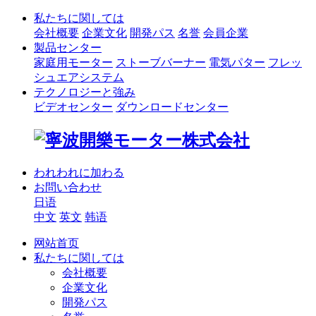
私たちに関しては
会社概要
企業文化
開発パス
名誉
会員企業
製品センター
家庭用モーター
ストーブバーナー
電気パター
フレッ
シュエアシステム
テクノロジーと強み
ビデオセンター
ダウンロードセンター
われわれに加わる
お問い合わせ
日语
中文
英文
韩语
网站首页
私たちに関しては
会社概要
企業文化
開発パス