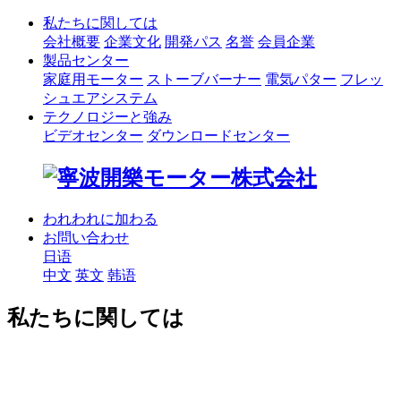
私たちに関しては
会社概要
企業文化
開発パス
名誉
会員企業
製品センター
家庭用モーター
ストーブバーナー
電気パター
フレッ
シュエアシステム
テクノロジーと強み
ビデオセンター
ダウンロードセンター
われわれに加わる
お問い合わせ
日语
中文
英文
韩语
私たちに関しては